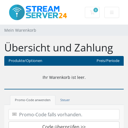
0
Mein Warenkorb
Mein Warenkorb
Übersicht und Zahlung
Produkte/Optionen
Preis/Periode
Ihr Warenkorb ist leer.
Promo-Code anwenden
Steuer
Code überprüfen >>